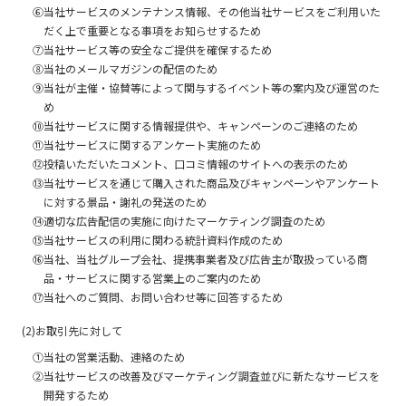
⑥当社サービスのメンテナンス情報、その他当社サービスをご利用いた
だく上で重要となる事項をお知らせするため
⑦当社サービス等の安全なご提供を確保するため
⑧当社のメールマガジンの配信のため
⑨当社が主催・協賛等によって関与するイベント等の案内及び運営のた
め
⑩当社サービスに関する情報提供や、キャンペーンのご連絡のため
⑪当社サービスに関するアンケート実施のため
⑫投稿いただいたコメント、口コミ情報のサイトへの表示のため
⑬当社サービスを通じて購入された商品及びキャンペーンやアンケート
に対する景品・謝礼の発送のため
⑭適切な広告配信の実施に向けたマーケティング調査のため
⑮当社サービスの利用に関わる統計資料作成のため
⑯当社、当社グループ会社、提携事業者及び広告主が取扱っている商
品・サービスに関する営業上のご案内のため
⑰当社へのご質問、お問い合わせ等に回答するため
(2)お取引先に対して
①当社の営業活動、連絡のため
②当社サービスの改善及びマーケティング調査並びに新たなサービスを
開発するため