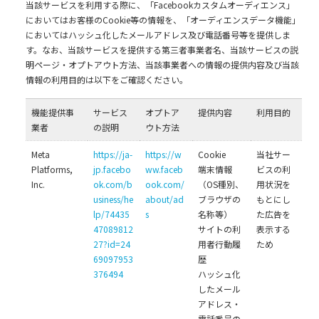
当該サービスを利用する際に、「Facebookカスタムオーディエンス」
においてはお客様のCookie等の情報を、「オーディエンスデータ機能」
においてはハッシュ化したメールアドレス及び電話番号等を提供しま
す。なお、当該サービスを提供する第三者事業者名、当該サービスの説
明ページ・オプトアウト方法、当該事業者への情報の提供内容及び当該
情報の利用目的は以下をご確認ください。
機能提供事
サービス
オプトア
提供内容
利用目的
業者
の説明
ウト方法
Meta
https://ja-
https://w
Cookie
当社サー
Platforms,
jp.facebo
ww.faceb
端末情報
ビスの利
Inc.
ok.com/b
ook.com/
（OS種別、
用状況を
usiness/he
about/ad
ブラウザの
もとにし
lp/74435
s
名称等）
た広告を
47089812
サイトの利
表示する
27?id=24
用者行動履
ため
69097953
歴
376494
ハッシュ化
したメール
アドレス・
電話番号の