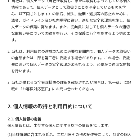
1. 当社は、個人データ（当社が取得し、または取得しようとしている個人
情報であって、個人データとして取扱うことを予定しているものを含
み、以下同じとします）の漏洩、滅失、破棄・毀損等の防止のために、
法令、ガイドライン及び社内規程に従い、適切な安全管理策を施し、個
人データの保護に努めます。また、従業員に対しても個人データの適切
な取扱い等についての教育を行い、その保護に万全を期するよう努めま
す。
2. 当社は、利用目的の達成のために必要な範囲内で、個人データの取扱い
の全部または一部を第三者に委託する場合があります。この場合、委託
先において個人データの安全管理が図られるよう、必要かつ適切な監督
を行います。
3. 当社が講じる安全管理措置の詳細を確認されたい場合は、第一章5. に記
載の「お客様対応窓口」にお問い合わせください。
2. 個人情報の取得と利用目的について
2.1. 個人情報の定義
個人情報とは、生存する個人に関する以下の情報を指します。
(1)当該情報に含まれる氏名、生年月日その他の記述等により、特定の個人