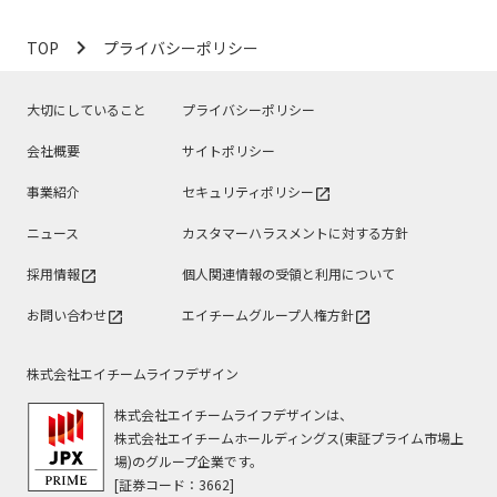
navigate_next
TOP
プライバシーポリシー
大切にしていること
プライバシーポリシー
会社概要
サイトポリシー
事業紹介
セキュリティポリシー
open_in_new
ニュース
カスタマーハラスメントに対する方針
採用情報
個人関連情報の受領と利用について
open_in_new
お問い合わせ
エイチームグループ人権方針
open_in_new
open_in_new
株式会社エイチームライフデザイン
株式会社エイチームライフデザインは、
株式会社エイチームホールディングス(東証プライム市場上
場)のグループ企業です。
[証券コード：3662]