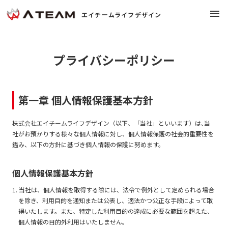
menu
エイチームライフデザイン
chevron_right
大切にしていること
プライバシーポリシー
chevron_right
会社概要
第一章 個人情報保護基本方針
chevron_right
事業紹介
株式会社エイチームライフデザイン（以下、「当社」といいます）は､当
社がお預かりする様々な個人情報に対し、個人情報保護の社会的重要性を
chevron_right
ニュース
鑑み、以下の方針に基づき個人情報の保護に努めます。
個人情報保護基本方針
chevron_right
採用情報
open_in_new
1. 当社は、個人情報を取得する際には、法令で例外として定められる場合
を除き、利用目的を通知または公表し、適法かつ公正な手段によって取
chevron_right
お問い合わせ
open_in_new
得いたします。また、特定した利用目的の達成に必要な範囲を超えた、
個人情報の目的外利用はいたしません。