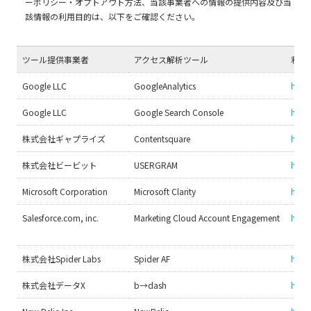
ーポリシー・オプトアウト方法、当該事業者への情報の提供内容及び当
該情報の利用目的は、以下をご確認ください。
ツール提供事業者
アクセス解析ツール
利用
Google LLC
GoogleAnalytics
http
Google LLC
Google Search Console
https
株式会社ギャプライズ
Contentsquare
https
株式会社ビービット
USERGRAM
https
Microsoft Corporation
Microsoft Clarity
https
Salesforce.com, inc.
Marketing Cloud Account Engagement
http
株式会社Spider Labs
Spider AF
https
株式会社データX
b→dash
http