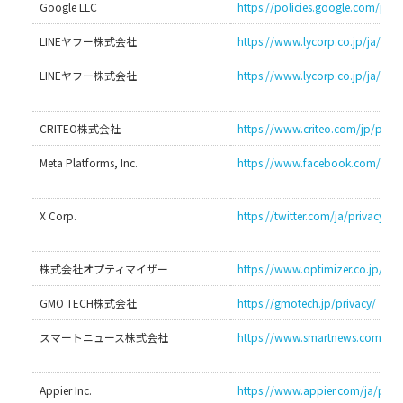
Google LLC
https://policies.google.com/priv
LINEヤフー株式会社
https://www.lycorp.co.jp/ja/com
LINEヤフー株式会社
https://www.lycorp.co.jp/ja/com
CRITEO株式会社
https://www.criteo.com/jp/priva
Meta Platforms, Inc.
https://www.facebook.com/legal
X Corp.
https://twitter.com/ja/privacy
株式会社オプティマイザー
https://www.optimizer.c
GMO TECH株式会社
https://gmotech.jp/privacy/
スマートニュース株式会社
https://www.smartnews.com/pri
Appier Inc.
https://www.appier.com/ja/priva