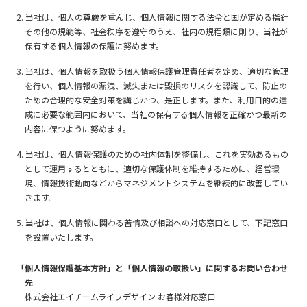
2. 当社は、個人の尊厳を重んじ、個人情報に関する法令と国が定める指針
その他の規範等、社会秩序を遵守のうえ、社内の規程類に則り、当社が
保有する個人情報の保護に努めます。
3. 当社は、個人情報を取扱う個人情報保護管理責任者を定め、適切な管理
を行い、個人情報の漏洩、滅失または毀損のリスクを認識して、防止の
ための合理的な安全対策を講じかつ、是正します。また、利用目的の達
成に必要な範囲内において、当社の保有する個人情報を正確かつ最新の
内容に保つように努めます。
4. 当社は、個人情報保護のための社内体制を整備し、これを実効あるもの
として運用するとともに、適切な保護体制を維持するために、経営環
境、情報技術動向などからマネジメントシステムを継続的に改善してい
きます。
5. 当社は、個人情報に関わる苦情及び相談への対応窓口として、下記窓口
を設置いたします。
「個人情報保護基本方針」と「個人情報の取扱い」に関するお問い合わせ
先
株式会社エイチームライフデザイン お客様対応窓口