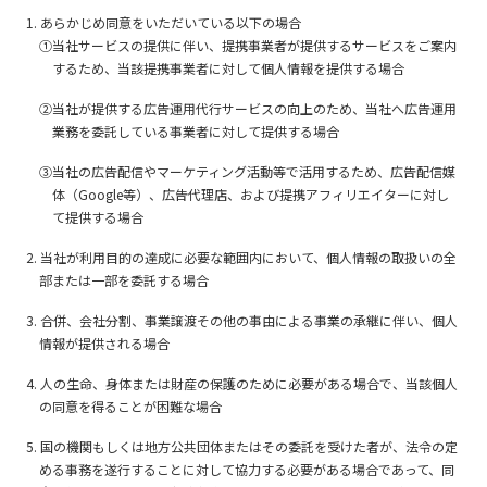
1. あらかじめ同意をいただいている以下の場合
①当社サービスの提供に伴い、提携事業者が提供するサービスをご案内
するため、当該提携事業者に対して個人情報を提供する場合
②当社が提供する広告運用代行サービスの向上のため、当社へ広告運用
業務を委託している事業者に対して提供する場合
③当社の広告配信やマーケティング活動等で活用するため、広告配信媒
体（Google等）、広告代理店、および提携アフィリエイターに対し
て提供する場合
2. 当社が利用目的の達成に必要な範囲内において、個人情報の取扱いの全
部または一部を委託する場合
3. 合併、会社分割、事業譲渡その他の事由による事業の承継に伴い、個人
情報が提供される場合
4. 人の生命、身体または財産の保護のために必要がある場合で、当該個人
の同意を得ることが困難な場合
5. 国の機関もしくは地方公共団体またはその委託を受けた者が、法令の定
める事務を遂行することに対して協力する必要がある場合であって、同