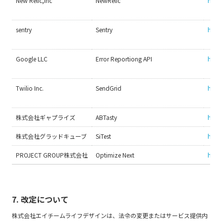
New Relic,Inc
NewRelic
http
sentry
Sentry
https
Google LLC
Error Reportiong API
https
Twilio Inc.
SendGrid
https
株式会社ギャプライズ
ABTasty
http
株式会社グラッドキューブ
SiTest
https
PROJECT GROUP株式会社
Optimize Next
http
7. 改定について
株式会社エイチームライフデザインは、法令の変更またはサービス提供内