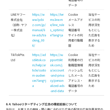
データ
LINEヤフー
https://w
https://ter
Cookie
当社サー
株式会社
ww.lycbi
ms.line.m
メールアド
ビスの利
（旧称: ヤフ
z.com/jp/
e/line_rule
レス
用状況を
ー株式会
manual/li
s_optimiz
電話番号
もとにし
社）
ne-ads/tra
e?lang=ja
サイトの利
た広告を
cking_00
用者行動履
表示する
6/
歴
ため
TikTokPte.
https://ad
https://su
Cookie
当社サー
Ltd
s.tiktok.co
pport.tikt
利用者の行
ビスの利
m/help/ar
ok.com/j
動履歴情報
用状況を
ticle/custo
a/account
ハッシュ化
もとにし
m-audien
-and-priva
したメール
た広告を
ces?lang=j
cy/person
アドレス・
表示する
a
alized-ads
電話番号の
ため
-and-data
データ
6.4. Yahooリターゲティング広告の機能拡張について
当社は、お客さまの興味・関心等に合わせた広告の配信や広告効果測定の