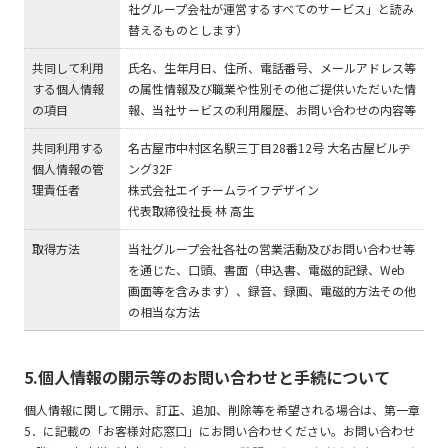
社グループ会社が運営するすべてのサービス」と読み
替えるものとします）
共同して利用
氏名、生年月日、住所、電話番号、メールアドレス等
する個人情報
の属性情報及び職業や性別その他ご提供いただいた情
の項目
報、当社サービスの利用履歴、お問い合わせの内容等
共同利用する
名古屋市中村区名駅三丁目28番12号 大名古屋ビルヂ
個人情報の管
ング32F
理責任者
株式会社エイチームライフデザイン
代表取締役社長 林 高生
取得方法
当社グループ会社各社の営業活動及びお問い合わせ等
を通じた、口頭、書面（申込書、電磁的記録、Web
画面等を含みます）、録音、録画、電磁的方法その他
の相当な方法
5.個人情報の開示等のお問い合わせと手続について
個人情報に関して開示、訂正、追加、削除等を希望される場合は、第一章
5．に記載の「お客様対応窓口」にお問い合わせください。お問い合わせ