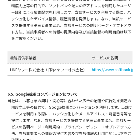
精度向上等の目的で、ソフトバンク端末のIPアドレスを利用したユーザ
ー識別による広告配信を利用します。当該サービスを利用する際に、ハ
ッシュ化したデバイス情報、履歴情報を提供します。なお、当該サービ
スを提供する第三者事業者名、当該サービスの説明ページ・オプトアウ
ト方法、当該事業者への情報の提供内容及び当該情報の利用目的は以下
をご確認ください。
機能提供事業者
サービスの説明
LINEヤフー株式会社（旧称: ヤフー株式会社）
https://www.softbank.jp/pr
6.5. Google拡張コンバージョンについて
当社は、お客さまの興味・関心等に合わせた広告の配信や広告効果測定の
精度向上等の目的で、Google拡張コンバージョンを利用します。当該サ
ービスを利用する際に、ハッシュ化したメールアドレス・電話番号等を
提供します。なお、当該サービスを提供する第三者事業者名、当該サー
ビスの説明ページ・利用規約・プライバシーポリシー・オプトアウト方
法、当該事業者への情報の提供内容及び当該情報の利用目的は以下をご
確認ください。