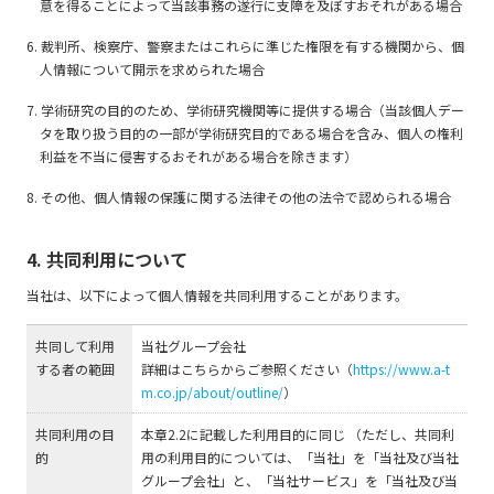
意を得ることによって当該事務の遂行に支障を及ぼすおそれがある場合
6. 裁判所、検察庁、警察またはこれらに準じた権限を有する機関から、個
人情報について開示を求められた場合
7. 学術研究の目的のため、学術研究機関等に提供する場合（当該個人デー
タを取り扱う目的の一部が学術研究目的である場合を含み、個人の権利
利益を不当に侵害するおそれがある場合を除きます）
8. その他、個人情報の保護に関する法律その他の法令で認められる場合
4. 共同利用について
当社は、以下によって個人情報を共同利用することがあります。
共同して利用
当社グループ会社
する者の範囲
詳細はこちらからご参照ください（
https://www.a-t
m.co.jp/about/outline/
）
共同利用の目
本章2.2に記載した利用目的に同じ （ただし、共同利
的
用の利用目的については、「当社」を「当社及び当社
グループ会社」と、「当社サービス」を「当社及び当