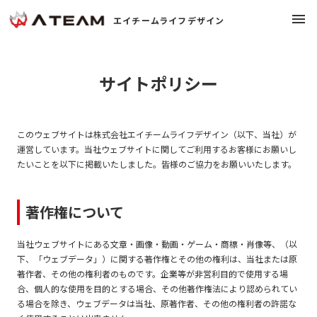
menu
エイチームライフデザイン
chevron_right
大切にしていること
サイトポリシー
chevron_right
会社概要
このウェブサイトは株式会社エイチームライフデザイン（以下、当社）が
運営しています。当社ウェブサイトに関してご利用するお客様にお願いし
chevron_right
事業紹介
たいことを以下に掲載いたしました。皆様のご協力をお願いいたします。
chevron_right
ニュース
著作権について
chevron_right
採用情報
当社ウェブサイトにある文章・画像・動画・ゲーム・商標・肖像等、（以
open_in_new
下、「ウェブデータ」）に関する著作権とその他の権利は、当社または原
著作者、その他の権利者のものです。企業等が非営利目的で使用する場
chevron_right
お問い合わせ
合、個人的な使用を目的とする場合、その他著作権法により認められてい
open_in_new
る場合を除き、ウェブデータは当社、原著作者、その他の権利者の許諾な