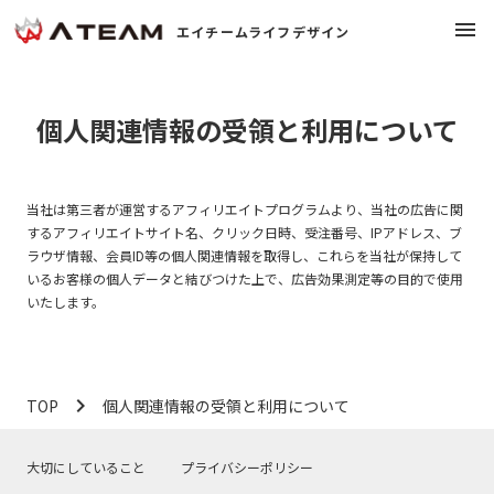
menu
エイチームライフデザイン
chevron_right
大切にしていること
個人関連情報の受領と利用について
chevron_right
会社概要
当社は第三者が運営するアフィリエイトプログラムより、当社の広告に関
するアフィリエイトサイト名、クリック日時、受注番号、IPアドレス、ブ
chevron_right
事業紹介
ラウザ情報、会員ID等の個人関連情報を取得し、これらを当社が保持して
いるお客様の個人データと結びつけた上で、広告効果測定等の目的で使用
いたします。
chevron_right
ニュース
chevron_right
採用情報
open_in_new
navigate_next
TOP
個人関連情報の受領と利用について
chevron_right
お問い合わせ
open_in_new
大切にしていること
プライバシーポリシー