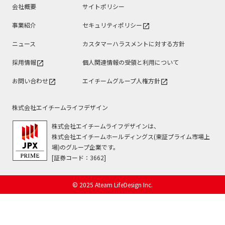
会社概要
サイトポリシー
事業紹介
セキュリティポリシー
open_in_new
ニュース
カスタマーハラスメントに対する方針
採用情報
個人関連情報の受領と利用について
open_in_new
お問い合わせ
エイチームグループ人権方針
open_in_new
open_in_new
株式会社エイチームライフデザイン
株式会社エイチームライフデザインは、
株式会社エイチームホールディングス(東証プライム市場上
場)のグループ企業です。
[証券コード：3662]
© 2025 Ateam LifeDesign Inc.