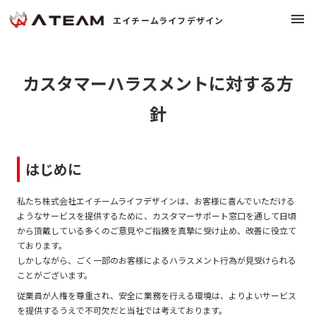
menu
エイチームライフデザイン
chevron_right
大切にしていること
カスタマーハラスメントに対する方
chevron_right
会社概要
針
chevron_right
事業紹介
はじめに
chevron_right
ニュース
私たち株式会社エイチームライフデザインは、お客様に喜んでいただける
ようなサービスを提供するために、カスタマーサポート窓口を通して日頃
から頂戴している多くのご意見やご指摘を真摯に受け止め、改善に役立て
chevron_right
採用情報
open_in_new
ております。
しかしながら、ごく一部のお客様によるハラスメント行為が見受けられる
ことがございます。
chevron_right
お問い合わせ
open_in_new
従業員が人権を尊重され、安全に業務を行える環境は、よりよいサービス
を提供するうえで不可欠だと当社では考えております。