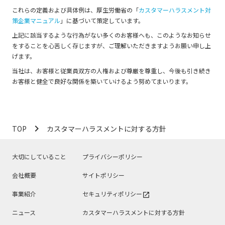
これらの定義および具体例は、厚生労働省の「
カスタマーハラスメント対
策企業マニュアル
」に基づいて策定しています。
上記に該当するような行為がない多くのお客様へも、このようなお知らせ
をすることを心苦しく存じますが、ご理解いただきますようお願い申し上
げます。
当社は、お客様と従業員双方の人権および尊厳を尊重し、今後も引き続き
お客様と健全で良好な関係を築いていけるよう努めてまいります。
navigate_next
TOP
カスタマーハラスメントに対する方針
大切にしていること
プライバシーポリシー
会社概要
サイトポリシー
事業紹介
セキュリティポリシー
open_in_new
ニュース
カスタマーハラスメントに対する方針