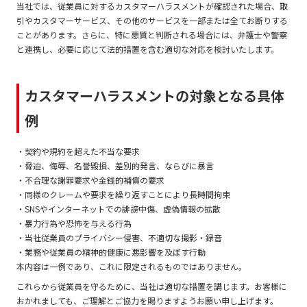
当社では、従業員に対するカスタマーハラスメントが確認された場合、取
引やカスタマーサービス、その他のサービスを一部または全てお断りする
ことがあります。さらに、特に悪質と判断される場合には、弁護士や警察
と連携し、必要に応じて法的措置を含む適切な対応を検討いたします。
カスタマーハラスメントの対象となる具体
例
・契約や規約を超えた不当な要求
・脅迫、侮辱、名誉毀損、差別的発言、ならびに暴言
・不合理な謝罪要求や金銭的補償の要求
・同様のクレームや要求を繰り返すことにより長時間拘束
・SNSやインターネットでの誹謗中傷、虚偽情報の拡散
・暴力行為や恐怖を与える行為
・当社従業員のプライバシー侵害、不適切な撮影・録音
・業務や従業員の精神的健康に悪影響を及ぼす行動
本内容は一例であり、これに限定されるものではありません。
これらから従業員を守るために、当社は適切な措置を講じます。お客様に
おかれましても、ご理解とご協力を賜りますようお願い申し上げます。